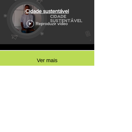
Cidade sustentável
Reproduzir vídeo
Ver mais
Contato
Links
Equipe NAIPCE
Email:
naipce@unemat.br
Endereço
Avenida das Garças, 1192N
Bairro Jardim das Orquídeas, Nova Mutum - MT,
CEP:
78452-015