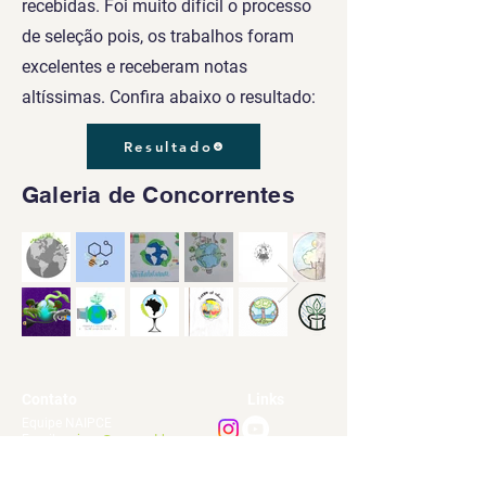
recebidas. Foi muito difícil o processo
de seleção pois, os trabalhos foram
excelentes e receberam notas
altíssimas. Confira abaixo o resultado:
Resultado
Galeria de Concorrentes
Contato
Links
Equipe NAIPCE
Email:
naipce@unemat.br
Endereço